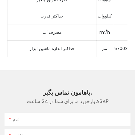
17.
کیلووات
حداکثر قدرت
2
m³/h
مصرف آب
5700X34
مم
حداکثر اندازه ماشین ابزار
باهامون تماس بگير.
بازخورد ما برای شما در 24 ساعت ASAP
نام: