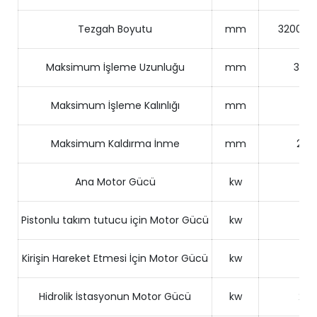
Tezgah Boyutu
mm
3200X2
Maksimum İşleme Uzunluğu
mm
320
Maksimum İşleme Kalınlığı
mm
110
Maksimum Kaldırma İnme
mm
250
Ana Motor Gücü
kw
11
Pistonlu takım tutucu için Motor Gücü
kw
2
Kirişin Hareket Etmesi İçin Motor Gücü
kw
1.1
Hidrolik İstasyonun Motor Gücü
kw
2.2