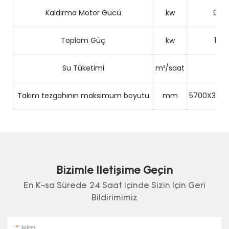
Kaldırma Motor Gücü
kw
0.85
Toplam Güç
kw
17.7
Su Tüketimi
m³/saat
2
Takım tezgahının maksimum boyutu
mm
5700X346
Bizimle Iletişime Geçin
En Kısa Sürede 24 Saat Içinde Sizin Için Geri
Bildirimimiz
Isim