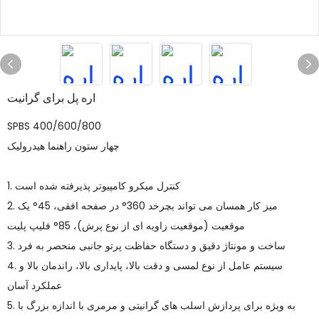
اره پل برای گرانیت
SPBS 400/600/800
چهار ستون راهنما هیدرولیک
1. کنترل میکرو کامپیوتر پذیرفته شده است
2. میز کار همسان می تواند بچرخد 360° در صفحه افقی، 45° یک
موقعیت (موقعیت زاویه ای از نوع پرش)، 85° فلیپ پلیت
3. ساخت و مونتاژ دقیق و دستگاه حفاظت پرتو جانبی منحصر به فرد
4. سیستم عامل از نوع لمسی و دقت بالا، پایداری بالا، راندمان بالا و
عملکرد آسان
5. به ویژه برای پردازش اسلب های گرانیتی و مرمری با اندازه بزرگ با