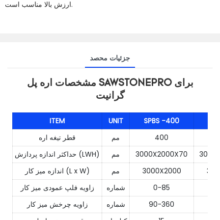
ارزش بالا مناسب است.
جزئیات محصد
مشخصات اره پل SAWSTONEPRO برای
گرانیت
ITEM
UNIT
SPBS
-400
SP
400
مم
قطر تیغه اره
3000X
3000X2000X70
مم
حداکثر اندازه پردازش (LWH)
300
3000X2000
مم
اندازه میز کار (L x W)
0-85
شماره
زاویه فلپ عمودی میز کار
9
90-360
شماره
زاویه چرخش میز کار