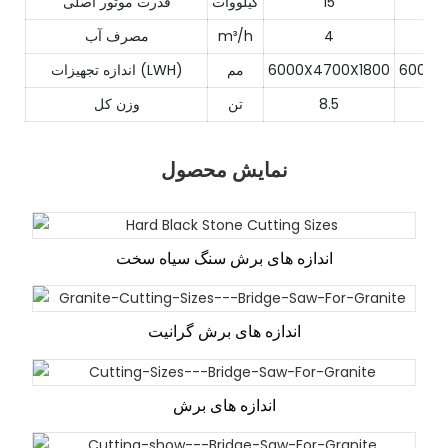
15
کیلووات
قدرت موتور اصلی
4
m³/h
مصرف آب
6000X
6000X4700X1800
مم
اندازه تجهیزات (LWH)
8.5
تن
وزن کل
نمایش محصول
اندازه های برش سنگ سیاه سخت
اندازه های برش گرانیت
اندازه های برش