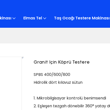
kinası
Elmas Tel
Taş Ocağı Testere Makinası
Granit Için Köprü Testere
SPBS 400/600/800
Hidrolik dört kılavuz sütun
1. Mikrobilgisayar kontrolü benimsendi
2. Eşleşen tezgah dönebilir 360° yatay d