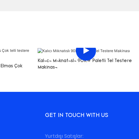
Kalıcı Mıknatıslı 90KW Paletli Tel Testere
n Elmas Çok
Makinası
GET IN TOUCH WITH US
Yurtdışı Satışlar: