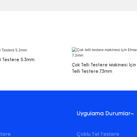
li Testere 5.3mm
Çok Telli Testere Makinesi Içi
Telli Testere 7.3mm
Uygulama Durumları
stere
Çoklu Tel Testere