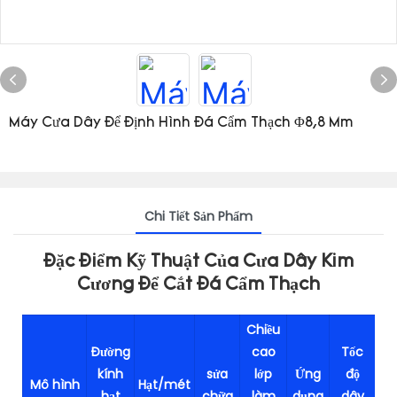
Máy Cưa Dây Để Định Hình Đá Cẩm Thạch Φ8,8 Mm
Chi Tiết Sản Phẩm
Đặc Điểm Kỹ Thuật Của Cưa Dây Kim
Cương Để Cắt Đá Cẩm Thạch
Chiều
Đường
cao
Tốc
Tố
kính
sửa
lớp
Ứng
độ
Mô hình
Hạt/mét
hạt
chữa
làm
dụng
dây