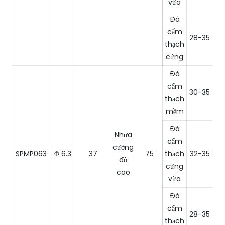
vừa
Đá
cẩm
28-35
6
thạch
cứng
Đá
cẩm
30-35
1
thạch
mềm
Đá
Nhựa
cẩm
cường
SPMP063
Φ 6.3
37
75
thạch
32-35
8
độ
cứng
cao
vừa
Đá
cẩm
28-35
6
thạch