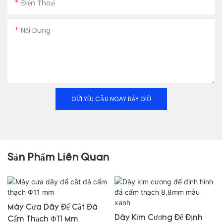
Điện Thoại
Nội Dung
GỬI YÊU CẦU NGAY BÂY GIỜ
Sản Phẩm Liên Quan
Máy Cưa Dây Để Cắt Đá
Dây Kim Cương Để Định
Cẩm Thạch Φ11 Mm