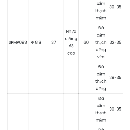
cẩm
30-35
1
thạch
mềm
Đá
Nhựa
cẩm
cường
SPMP088
Φ 8.8
37
60
thạch
32-35
8
độ
cứng
cao
vừa
Đá
cẩm
28-35
6
thạch
cứng
Đá
cẩm
30-35
1
thạch
mềm