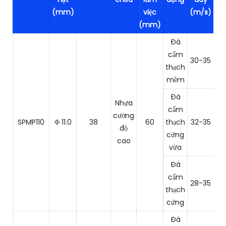
(m
(mm)
việc
(m/s)
(mm)
Đá
cẩm
30-35
1
thạch
mềm
Đá
Nhựa
cẩm
cường
SPMP110
Φ 11.0
38
60
thạch
32-35
8
độ
cứng
cao
vừa
Đá
cẩm
28-35
6
thạch
cứng
Đá