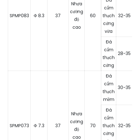
Đá
Nhựa
cẩm
cường
SPMP083
Φ 8.3
37
60
thạch
32-35
8
độ
cứng
cao
vừa
Đá
cẩm
28-35
6
thạch
cứng
Đá
cẩm
30-35
1
thạch
mềm
Đá
Nhựa
cẩm
cường
SPMP073
Φ 7.3
37
70
thạch
32-35
8
độ
cứng
cao