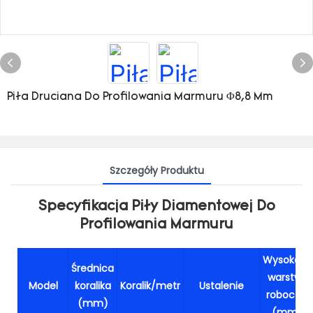
Piła Druciana Do Profilowania Marmuru Φ8,8 Mm
Szczegóły Produktu
Specyfikacja Piły Diamentowej Do
Profilowania Marmuru
Wysokość
Średnica
warstwy
Model
koralika
Koralik/metr
Ustalenie
roboczej
(mm)
(mm)