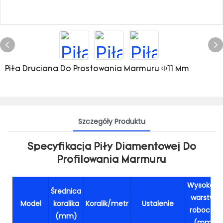
Piła Druciana Do Prostowania Marmuru Φ11 Mm
Szczegóły Produktu
Specyfikacja Piły Diamentowej Do
Profilowania Marmuru
Wysokość
Średnica
warstwy
Model
koralika
Koralik/metr
Ustalenie
roboczej
(mm)
(mm)