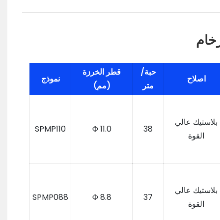
خام
حبة/
قطر الخرزة
اصلاح
نموذج
متر
(مم)
بلاستيك عالي
SPMP110
Φ 11.0
38
القوة
بلاستيك عالي
SPMP088
Φ 8.8
37
القوة