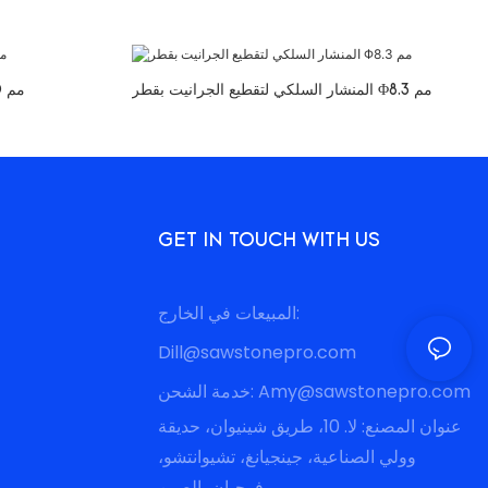
المنشار السلكي لتقطيع الجرانيت بقطر Φ8.3 مم
المنشار السلكي لتربيع الجرانيتΦ9.0 مم
GET IN TOUCH WITH US
المبيعات في الخارج:
Dill@sawstonepro.com
Amy@sawstonepro.com
خدمة الشحن:
عنوان المصنع: لا. 10، طريق شينيوان، حديقة
وولي الصناعية، جينجيانغ، تشيوانتشو،
فوجيان، الصين