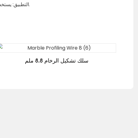
التطبيق: يستخدم على نطاق واسع لتربيع الكتل الرخامية ولوحة القوس وجميع أنواع عمليات التشكيل.
سلك تشكيل الرخام 8.8 ملم