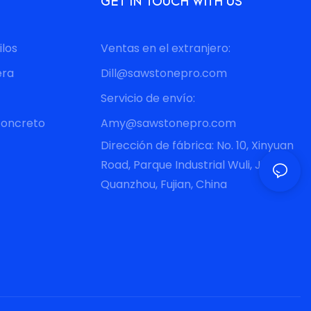
GET IN TOUCH WITH US
ilos
Ventas en el extranjero:
era
Dill@sawstonepro.com
Servicio de envío:
concreto
Amy@sawstonepro.com
Dirección de fábrica: No. 10, Xinyuan
Road, Parque Industrial Wuli, Jinjiang,
Quanzhou, Fujian, China