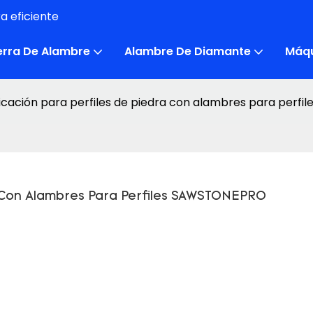
a eficiente
erra De Alambre
Alambre De Diamante
Máqu
icación para perfiles de piedra con alambres para per
a Con Alambres Para Perfiles SAWSTONEPRO