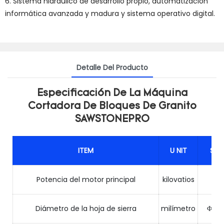
6. Sistema hidráulico de desarrollo propio, automatización
informática avanzada y madura y sistema operativo digital.
Detalle Del Producto
Especificación De La Máquina
Cortadora De Bloques De Granito
SAWSTONEPRO
ITEM
U
NIT
SP
Potencia del motor principal
kilovatios
Diámetro de la hoja de sierra
milímetro
Φ160