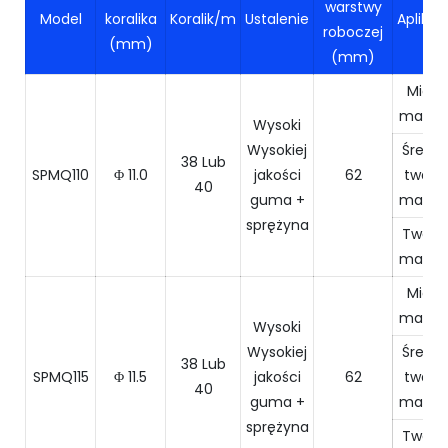
warstwy
Model
koralika
Koralik/m
Ustalenie
Aplikac
roboczej
(mm)
(mm)
Miękki
marmu
Wysoki
Wysokiej
Średni
38 Lub
SPMQ110
Φ 11.0
jakości
62
tward
40
guma +
marmu
sprężyna
Tward
marmu
Miękki
marmu
Wysoki
Wysokiej
Średni
38 Lub
SPMQ115
Φ 11.5
jakości
62
tward
40
guma +
marmu
sprężyna
Tward