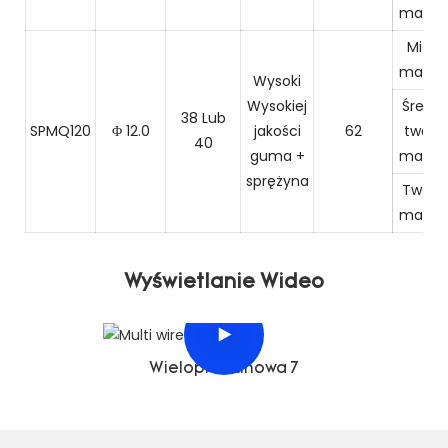
marmu
Miękki
marmu
Wysoki
Wysokiej
Średni
38 Lub
SPMQ120
Φ 12.0
jakości
62
tward
40
guma +
marmu
sprężyna
Tward
marmu
Wyświetlanie Wideo
Wielopiła Linowa 7