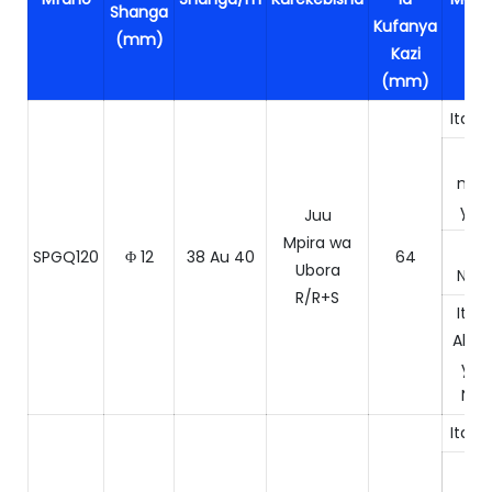
Shanga
Kufanya
(mm)
Kazi
(mm)
Itale 
Ita
ngu
ya k
Juu
Mpira wa
Ita
SPGQ120
Φ 12
38 Au 40
64
Ubora
Ngu
R/R+S
Itale
Abra
yen
Ngu
Itale 
Ita