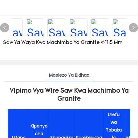
Saw Ya Waya Kwa Machimbo Ya Granite Φ11.5 Mm
Maelezo Ya Bidhaa
Vipimo Vya Wire Saw Kwa Machimbo Ya
Granite
Urefu
wa
Kipenyo
Tabaka
cha
Mfano
Shanga/m
Kurekebisha
la
Mao