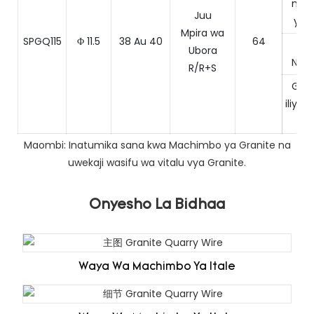
ngu
Juu
ya k
Mpira wa
SPGQ115
Φ 11.5
38 Au 40
64
Ita
Ubora
Ngu
R/R+S
Gran
iliyo
sa
Maombi: Inatumika sana kwa Machimbo ya Granite na
uwekaji wasifu wa vitalu vya Granite.
Onyesho La Bidhaa
Waya Wa Machimbo Ya Itale