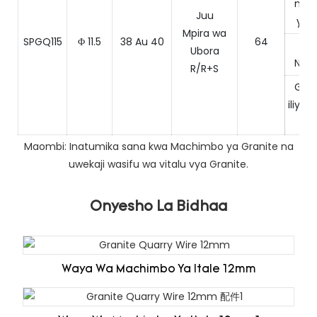
ngu
Juu
ya k
Mpira wa
SPGQ115
Φ 11.5
38 Au 40
64
Ita
Ubora
Ngu
R/R+S
Gran
iliyo
sa
Maombi: Inatumika sana kwa Machimbo ya Granite na
uwekaji wasifu wa vitalu vya Granite.
Onyesho La Bidhaa
Waya Wa Machimbo Ya Itale 12mm