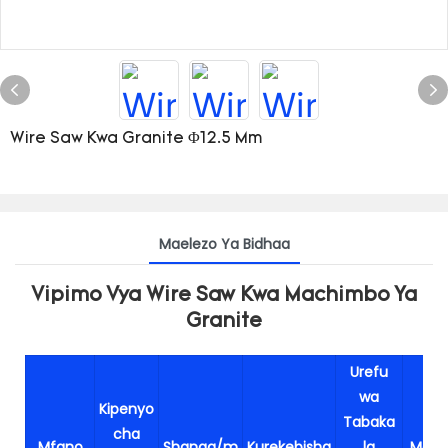
Wire Saw Kwa Granite Φ12.5 Mm
Maelezo Ya Bidhaa
Vipimo Vya Wire Saw Kwa Machimbo Ya
Granite
Urefu
wa
Kipenyo
Tabaka
cha
Mfano
Shanga/m
Kurekebisha
la
Mao