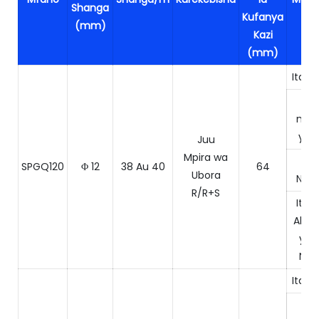
Shanga
Kufanya
(mm)
Kazi
(mm)
Itale 
Ita
ngu
ya k
Juu
Mpira wa
Ita
SPGQ120
Φ 12
38 Au 40
64
Ubora
Ngu
R/R+S
Itale
Abra
yen
Ngu
Itale 
Ita