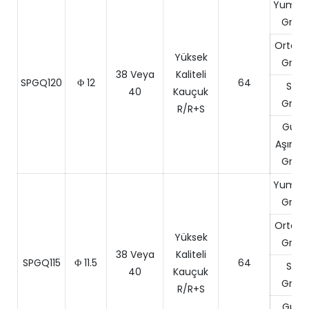
Yumuş
Grani
Orta se
Yüksek
Grani
38 Veya
Kaliteli
SPGQ120
Φ 12
64
Sert
40
Kauçuk
Grani
R/R+S
Güçl
Aşındırı
Grani
Yumuş
Grani
Orta se
Yüksek
Grani
38 Veya
Kaliteli
SPGQ115
Φ 11.5
64
Sert
40
Kauçuk
Grani
R/R+S
Güçl