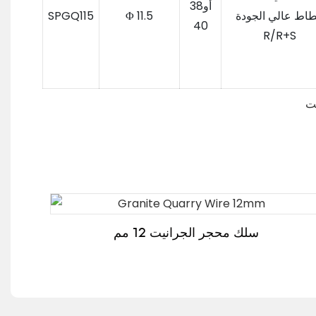
أو38
اط عالي الجودة
Φ 11.5
SPGQ115
40
R/R+S
سلك محجر الجرانيت 12 مم