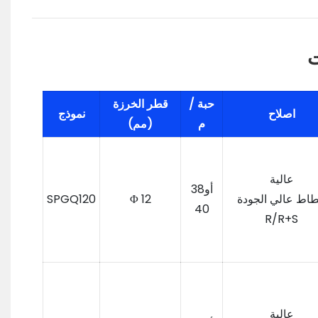
ت
حبة /
قطر الخرزة
اصلاح
نموذج
م
(مم)
عالية
أو38
اط عالي الجودة
Φ 12
SPGQ120
40
R/R+S
عالية