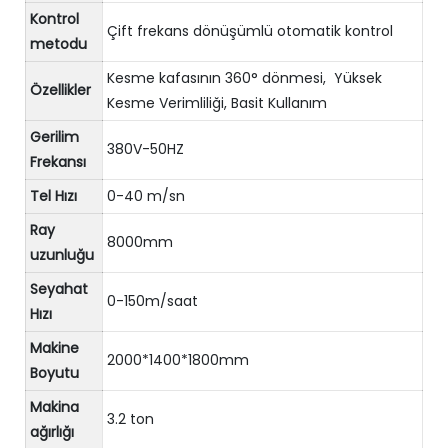
Kontrol
Çift frekans dönüşümlü otomatik kontrol
metodu
Kesme kafasının 360° dönmesi, Yüksek
Özellikler
Kesme Verimliliği, Basit Kullanım
Gerilim
380V-50HZ
Frekansı
Tel Hızı
0-40 m/sn
Ray
8000mm
uzunluğu
Seyahat
0-150m/saat
Hızı
Makine
2000*1400*1800mm
Boyutu
Makina
3.2 ton
ağırlığı