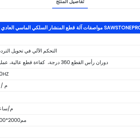
تفاصيل المنتج
لماسي العادي غير المتزامن SAWSTONEPRO SP-45KW
التحكم الآلي في تحويل الترد
دوران رأس القطع 360 درجة، كفاءة قطع عالية، عملية بسيطة
0HZ
0-40 م
0-150 م/سا
مم2000*1400*1800