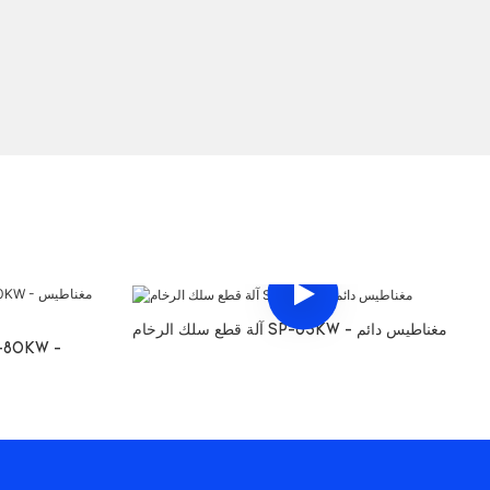
آلة قطع سلك الرخام SP-65KW - مغناطيس دائم