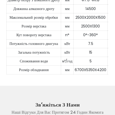
Діаметр бісеру з алмазного дроту
мм
Φ7.6-Φ11.8
Довжина алмазного дроту
мм
14500
Максимальний розмір обробки
мм
2500X2000X1500
25
Розмір верстака
мм
2500X1300
Кут повороту верстака
n°
0°-360°
Потужність головного двигуна
кВт
7.5
Загальна потужність
кВт
15
Споживання води
м³/год
5
Розмір обладнання
мм
6700X5350X4200
67
Зв'яжіться З Нами
Наші Відгуки Для Вас Протягом 24 Годин Якомога