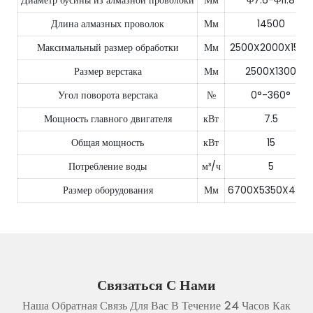
Диаметр бусины из алмазной проволоки
Мм
Φ7.6-Φ11.8
Длина алмазных проволок
Мм
14500
Максимальный размер обработки
Мм
2500X2000X1500
Размер верстака
Мм
2500X1300
Угол поворота верстака
№
0°-360°
Мощность главного двигателя
кВт
7.5
Общая мощность
кВт
15
Потребление воды
м³/ч
5
Размер оборудования
Мм
6700X5350X420
Связаться С Нами
Наша Обратная Связь Для Вас В Течение 24 Часов Как