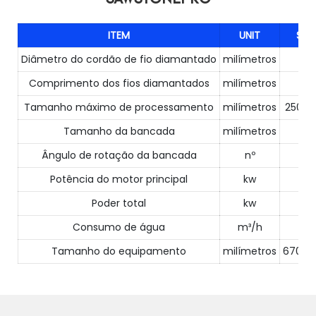
SAWSTONEPRO
ITEM
UNIT
SP
Diâmetro do cordão de fio diamantado
milímetros
Φ7
Comprimento dos fios diamantados
milímetros
Tamanho máximo de processamento
milímetros
2500X
Tamanho da bancada
milímetros
25
Ângulo de rotação da bancada
nº
0
Potência do motor principal
kw
Poder total
kw
Consumo de água
m³/h
Tamanho do equipamento
milímetros
6700X