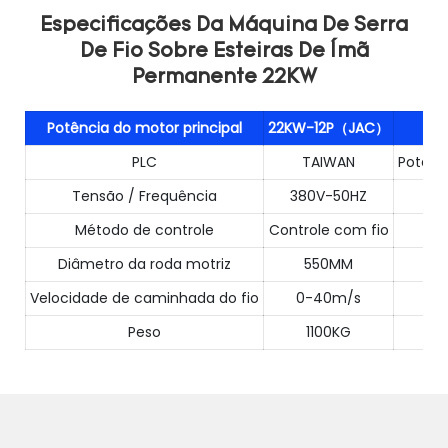
Especificações Da Máquina De Serra
De Fio Sobre Esteiras De Ímã
Permanente 22KW
Potência do motor principal
22KW-12P（JAC）
PLC
TAIWAN
Potênc
Tensão / Frequência
380V-50HZ
Mé
Método de controle
Controle com fio
Diâmetro da roda motriz
550MM
Velocidade de caminhada do fio
0-40m/s
Peso
1100KG