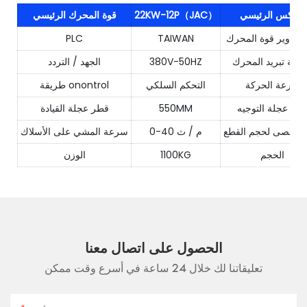
العاكس الرئيسي
22KW-12P（JAC）
قوة المحرك الرئيسي
 وتدوير قوة المحرك
TAIWAN
PLC
يقة تبريد المحرك
380V-50HZ
الجهد / التردد
سرعة الحركة
التحكم السلكي
طريقة onontrol
طر عجلة التوجيه
550MM
قطر عجلة القيادة
 الأقصى لحجم القطع
0-40 م / ث
سرعة المشي على الأسلاك
الحجم
1100KG
الوزن
الحصول على اتصال معنا
تعليقاتنا لك خلال 24 ساعة في أسرع وقت ممكن