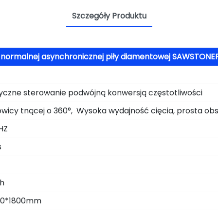
Szczegóły Produktu
a normalnej asynchronicznej piły diamentowej SAWSTON
czne sterowanie podwójną konwersją częstotliwości
owicy tnącej o 360°, Wysoka wydajność cięcia, prosta ob
HZ
s
h
00*1800mm