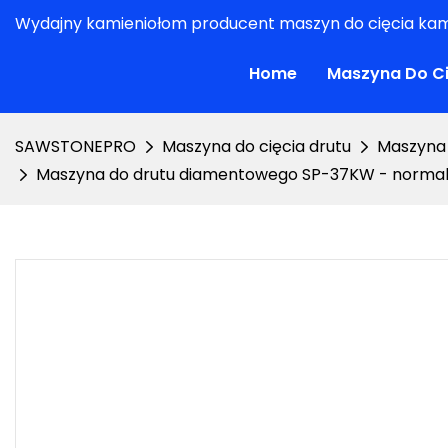
Wydajny kamieniołom producent maszyn do cięcia kam
Home
Maszyna Do Ci
SAWSTONEPRO
Maszyna do cięcia drutu
Maszyna 
Maszyna do drutu diamentowego SP-37KW - normal