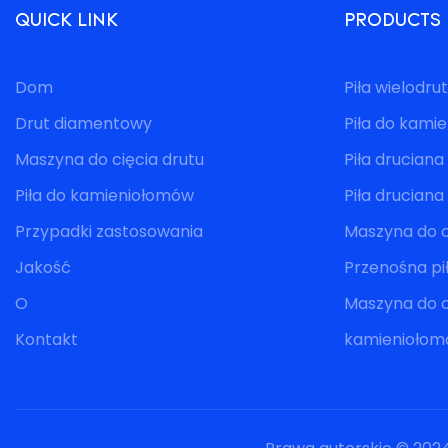
QUICK LINK
PRODUCTS
Dom
Piła wielodr
Drut diamentowy
Piła do kami
Maszyna do cięcia drutu
Piła druciana
Piła do kamieniołomów
Piła drucian
Przypadki zastosowania
Maszyna do c
Jakość
Przenośna p
O
Maszyna do c
Kontakt
kamienioło