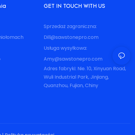
nia
GET IN TOUCH WITH US
Sprzedaż zagraniczna:
eniołomach
Dill@sawstonepro.com
Usługa wysyłkowa:
o
Amy@sawstonepro.com
Adres fabryki: Nie. 10, Xinyuan Road,
Wuli Industrial Park, Jinjiang,
Quanzhou, Fujian, Chiny