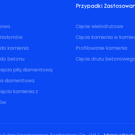
Przypadki Zastosowa
utowa
Cięcie wielodrutowe
eniołomów
Cięcie kamienia w kami
 do kamienia
Profilowanie kamienia
a do betonu
Cięcie drutu betonoweg
ięcia piłą diamentową
iła diamentowa
ięcia kamienia z
mów