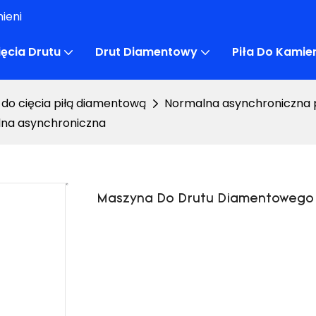
ieni
ęcia Drutu
Drut Diamentowy
Piła Do Kami
do cięcia piłą diamentową
Normalna asynchroniczna p
na asynchroniczna
Maszyna Do Drutu Diamentowego 