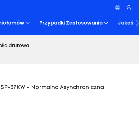
eniołomów
Przypadki Zastosowania
Jakość
iła drutowa
SP-37KW - Normalna Asynchroniczna