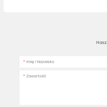
Nasz
Imię I Nazwisko
Zawartość