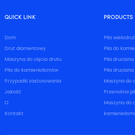
QUICK LINK
PRODUCTS
Dom
Piła wielodr
Drut diamentowy
Piła do kami
Maszyna do cięcia drutu
Piła druciana
Piła do kamieniołomów
Piła drucian
Przypadki zastosowania
Maszyna do c
Jakość
Przenośna p
O
Maszyna do c
Kontakt
kamienioło