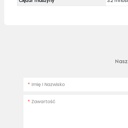
Ciężar maszyny
3.2 mnós
Nasz
Imię I Nazwisko
Zawartość