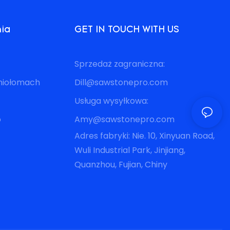
nia
GET IN TOUCH WITH US
Sprzedaż zagraniczna:
eniołomach
Dill@sawstonepro.com
Usługa wysyłkowa:
o
Amy@sawstonepro.com
Adres fabryki: Nie. 10, Xinyuan Road,
Wuli Industrial Park, Jinjiang,
Quanzhou, Fujian, Chiny