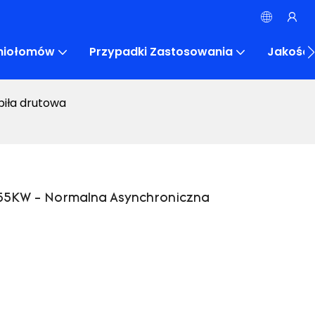
eniołomów
Przypadki Zastosowania
Jakość
iła drutowa
-55KW - Normalna Asynchroniczna