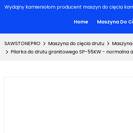
Wydajny kamieniołom producent maszyn do cięcia kam
Home
Maszyna Do Ci
SAWSTONEPRO
Maszyna do cięcia drutu
Maszyna 
Pilarka do drutu granitowego SP-55KW - normalna 