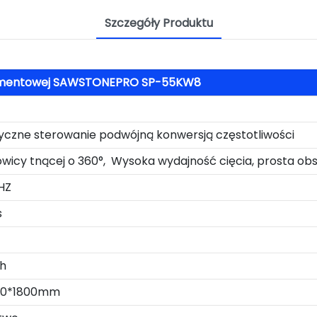
Szczegóły Produktu
 diamentowej SAWSTONEPRO SP-55KW8
czne sterowanie podwójną konwersją częstotliwości
owicy tnącej o 360°, Wysoka wydajność cięcia, prosta ob
HZ
s
h
00*1800mm