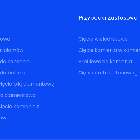
Przypadki Zastosowa
utowa
Cięcie wielodrutowe
eniołomów
Cięcie kamienia w kami
 do kamienia
Profilowanie kamienia
a do betonu
Cięcie drutu betonoweg
ięcia piłą diamentową
iła diamentowa
ięcia kamienia z
mów