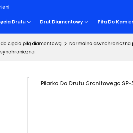
ieni
ęcia Drutu
Drut Diamentowy
Piła Do Kami
do cięcia piłą diamentową
Normalna asynchroniczna p
asynchroniczna
Pilarka Do Drutu Granitowego SP