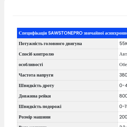
Специфікація SAWSTONEPRO звичайної асинхронно
Потужність головного двигуна
55
Спосіб контролю
Авт
особливості
Обе
Частота напруги
38
Швидкість дроту
0-4
Довжина рейки
80
Швидкість подорожі
0-1
Розмір машини
20