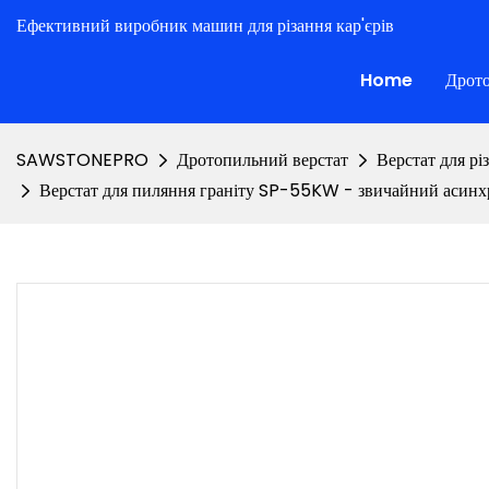
Ефективний виробник машин для різання кар'єрів
Home
Дрото
SAWSTONEPRO
Дротопильний верстат
Верстат для рі
Верстат для пиляння граніту SP-55KW - звичайний асин