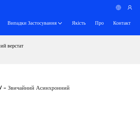
Випадки Застосування
Якість
Про
Контакт
ий верстат
W - Звичайний Асинхронний