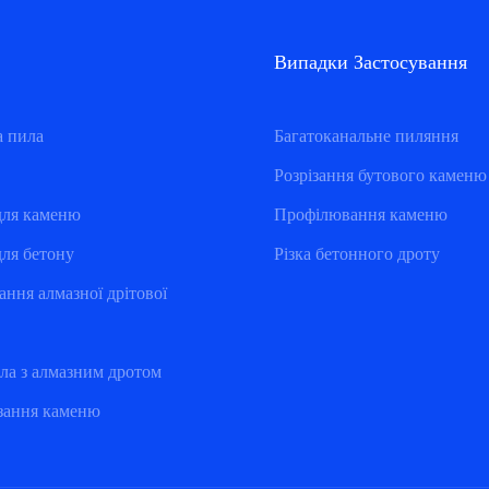
Випадки Застосування
а пила
Багатоканальне пиляння
Розрізання бутового каменю
для каменю
Профілювання каменю
для бетону
Різка бетонного дроту
ання алмазної дрітової
ла з алмазним дротом
зання каменю