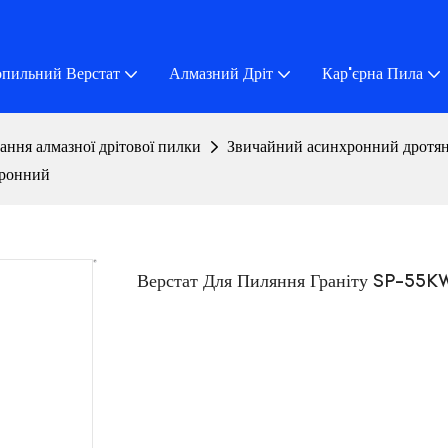
пильний Верстат
Алмазний Дріт
Кар'єрна Пила
зання алмазної дрітової пилки
Звичайний асинхронний дротян
хронний
Верстат Для Пиляння Граніту SP-55K