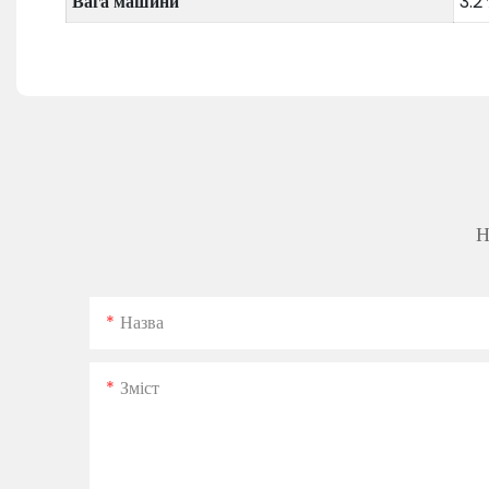
Вага машини
3.2
Н
Назва
Зміст