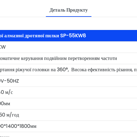
Деталь Продукту
ї алмазної дротяної пилки SP-55KW8
KW
оматичне керування подвійним перетворенням частоти
ртання ріжучої головки на 360°, Висока ефективність різання, п
0V-50HZ
0 м/с
00мм
50 м/год
00*1400*1800мм