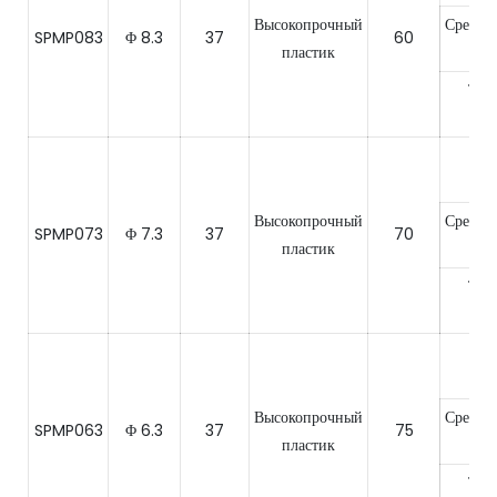
Высокопрочный
Средне
SPMP083
Φ 8.3
37
60
пластик
мра
Тве
мра
Мяг
мра
Высокопрочный
Средне
SPMP073
Φ 7.3
37
70
пластик
мра
Тве
мра
Мяг
мра
Высокопрочный
Средне
SPMP063
Φ 6.3
37
75
пластик
мра
Тве